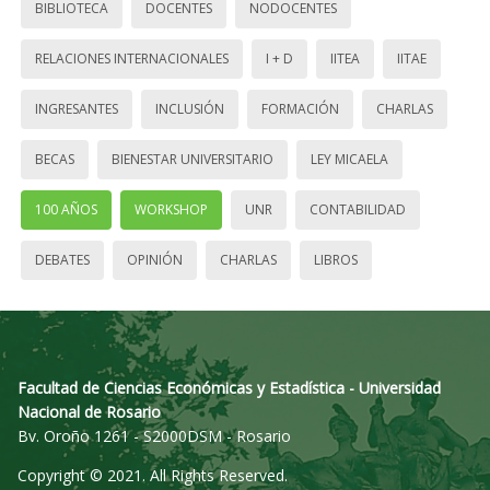
BIBLIOTECA
DOCENTES
NODOCENTES
RELACIONES INTERNACIONALES
I + D
IITEA
IITAE
INGRESANTES
INCLUSIÓN
FORMACIÓN
CHARLAS
BECAS
BIENESTAR UNIVERSITARIO
LEY MICAELA
100 AÑOS
WORKSHOP
UNR
CONTABILIDAD
DEBATES
OPINIÓN
CHARLAS
LIBROS
Facultad de Ciencias Económicas y Estadística - Universidad
Nacional de Rosario
Bv. Oroño 1261 - S2000DSM - Rosario
Copyright © 2021. All Rights Reserved.