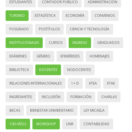
ESTUDIANTES
CONTADOR PÚBLICO
ADMINISTRACIÓN
TURISMO
ESTADÍSTICA
ECONOMÍA
CONVENIOS
POSGRADO
POSTÍTULOS
CIENCIA Y TECNOLOGÍA
INSTITUCIONALES
CURSOS
INGRESO
GRADUADOS
EXÁMENES
GÉNERO
EFEMÉRIDES
HOMENAJES
BIBLIOTECA
DOCENTES
NODOCENTES
RELACIONES INTERNACIONALES
I + D
IITEA
IITAE
INGRESANTES
INCLUSIÓN
FORMACIÓN
CHARLAS
BECAS
BIENESTAR UNIVERSITARIO
LEY MICAELA
100 AÑOS
WORKSHOP
UNR
CONTABILIDAD