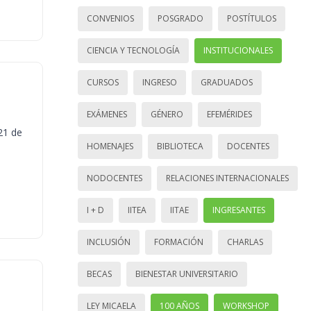
CONVENIOS
POSGRADO
POSTÍTULOS
CIENCIA Y TECNOLOGÍA
INSTITUCIONALES
CURSOS
INGRESO
GRADUADOS
EXÁMENES
GÉNERO
EFEMÉRIDES
21 de
HOMENAJES
BIBLIOTECA
DOCENTES
NODOCENTES
RELACIONES INTERNACIONALES
I + D
IITEA
IITAE
INGRESANTES
INCLUSIÓN
FORMACIÓN
CHARLAS
BECAS
BIENESTAR UNIVERSITARIO
LEY MICAELA
100 AÑOS
WORKSHOP