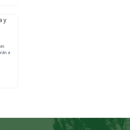
a y
ias
arán a