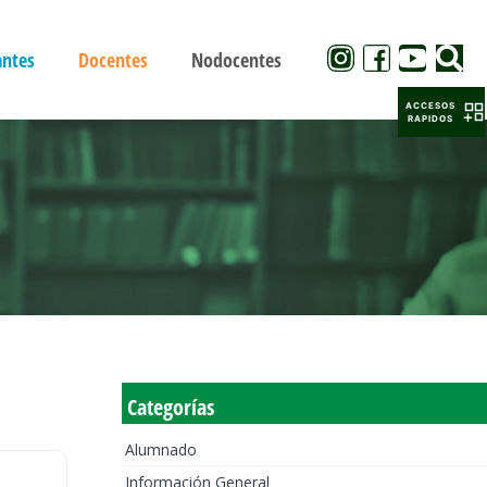
antes
Docentes
Nodocentes
ACCESOS
RAPIDOS
Categorías
Alumnado
Información General