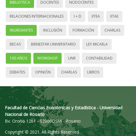
BIBLIOTECA
DOCENTES
NODOCENTES
RELACIONES INTERNACIONALES
I + D
IITEA
IITAE
INGRESANTES
INCLUSIÓN
FORMACIÓN
CHARLAS
BECAS
BIENESTAR UNIVERSITARIO
LEY MICAELA
100 AÑOS
WORKSHOP
UNR
CONTABILIDAD
DEBATES
OPINIÓN
CHARLAS
LIBROS
Facultad de Ciencias Económicas y Estadística - Universidad
Nacional de Rosario
Bv. Oroño 1261 - S2000DSM - Rosario
Copyright © 2021. All Rights Reserved.