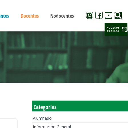
antes
Docentes
Nodocentes
ACCESOS
RAPIDOS
Categorías
Alumnado
Información General