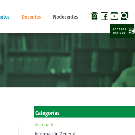
antes
Docentes
Nodocentes
ACCESOS
RAPIDOS
Categorías
Alumnado
Información General