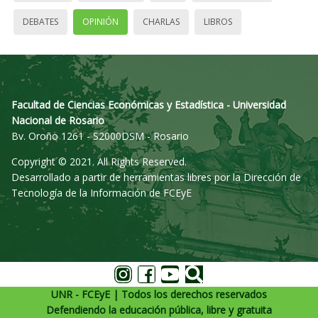
DEBATES
OPINIÓN
CHARLAS
LIBROS
Facultad de Ciencias Económicas y Estadística - Universidad
Nacional de Rosario
Bv. Oroño 1261 - S2000DSM - Rosario
Copyright © 2021. All Rights Reserved.
Desarrollado a partir de herramientas libres por la Dirección de
Tecnología de la Información de FCEyE
UNR - FCEyE | Todos los derechos reservados
Defendiendo la educación pública, libre y gratuita