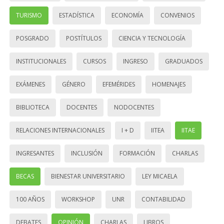
TURISMO
ESTADÍSTICA
ECONOMÍA
CONVENIOS
POSGRADO
POSTÍTULOS
CIENCIA Y TECNOLOGÍA
INSTITUCIONALES
CURSOS
INGRESO
GRADUADOS
EXÁMENES
GÉNERO
EFEMÉRIDES
HOMENAJES
BIBLIOTECA
DOCENTES
NODOCENTES
RELACIONES INTERNACIONALES
I + D
IITEA
IITAE
INGRESANTES
INCLUSIÓN
FORMACIÓN
CHARLAS
BECAS
BIENESTAR UNIVERSITARIO
LEY MICAELA
100 AÑOS
WORKSHOP
UNR
CONTABILIDAD
DEBATES
OPINIÓN
CHARLAS
LIBROS