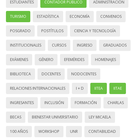
ESTUDIANTES
CONTADOR PÚBLICO
ADMINISTRACIÓN
TURISMO
ESTADÍSTICA
ECONOMÍA
CONVENIOS
POSGRADO
POSTÍTULOS
CIENCIA Y TECNOLOGÍA
INSTITUCIONALES
CURSOS
INGRESO
GRADUADOS
EXÁMENES
GÉNERO
EFEMÉRIDES
HOMENAJES
BIBLIOTECA
DOCENTES
NODOCENTES
RELACIONES INTERNACIONALES
I + D
IITEA
IITAE
INGRESANTES
INCLUSIÓN
FORMACIÓN
CHARLAS
BECAS
BIENESTAR UNIVERSITARIO
LEY MICAELA
100 AÑOS
WORKSHOP
UNR
CONTABILIDAD