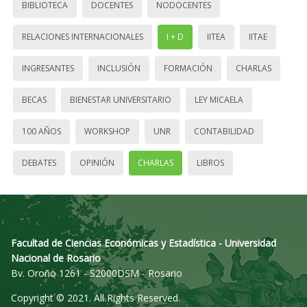
BIBLIOTECA
DOCENTES
NODOCENTES
RELACIONES INTERNACIONALES
I + D
IITEA
IITAE
INGRESANTES
INCLUSIÓN
FORMACIÓN
CHARLAS
BECAS
BIENESTAR UNIVERSITARIO
LEY MICAELA
100 AÑOS
WORKSHOP
UNR
CONTABILIDAD
DEBATES
OPINIÓN
CHARLAS
LIBROS
Facultad de Ciencias Económicas y Estadística - Universidad
Nacional de Rosario
Bv. Oroño 1261 - S2000DSM - Rosario
Copyright © 2021. All Rights Reserved.