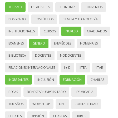
TURISMO
ESTADÍSTICA
ECONOMÍA
CONVENIOS
POSGRADO
POSTÍTULOS
CIENCIA Y TECNOLOGÍA
INSTITUCIONALES
CURSOS
INGRESO
GRADUADOS
EXÁMENES
GÉNERO
EFEMÉRIDES
HOMENAJES
BIBLIOTECA
DOCENTES
NODOCENTES
RELACIONES INTERNACIONALES
I + D
IITEA
IITAE
INGRESANTES
INCLUSIÓN
FORMACIÓN
CHARLAS
BECAS
BIENESTAR UNIVERSITARIO
LEY MICAELA
100 AÑOS
WORKSHOP
UNR
CONTABILIDAD
DEBATES
OPINIÓN
CHARLAS
LIBROS