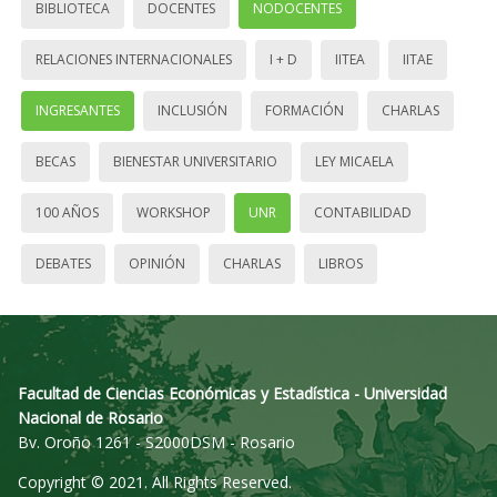
BIBLIOTECA
DOCENTES
NODOCENTES
RELACIONES INTERNACIONALES
I + D
IITEA
IITAE
INGRESANTES
INCLUSIÓN
FORMACIÓN
CHARLAS
BECAS
BIENESTAR UNIVERSITARIO
LEY MICAELA
100 AÑOS
WORKSHOP
UNR
CONTABILIDAD
DEBATES
OPINIÓN
CHARLAS
LIBROS
Facultad de Ciencias Económicas y Estadística - Universidad
Nacional de Rosario
Bv. Oroño 1261 - S2000DSM - Rosario
Copyright © 2021. All Rights Reserved.