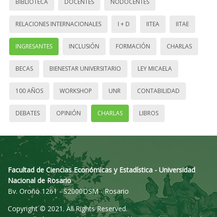
BIBLIOTECA
DOCENTES
NODOCENTES
RELACIONES INTERNACIONALES
I + D
IITEA
IITAE
INGRESANTES
INCLUSIÓN
FORMACIÓN
CHARLAS
BECAS
BIENESTAR UNIVERSITARIO
LEY MICAELA
100 AÑOS
WORKSHOP
UNR
CONTABILIDAD
DEBATES
OPINIÓN
CHARLAS
LIBROS
Facultad de Ciencias Económicas y Estadística - Universidad
Nacional de Rosario
Bv. Oroño 1261 - S2000DSM - Rosario
Copyright © 2021. All Rights Reserved.