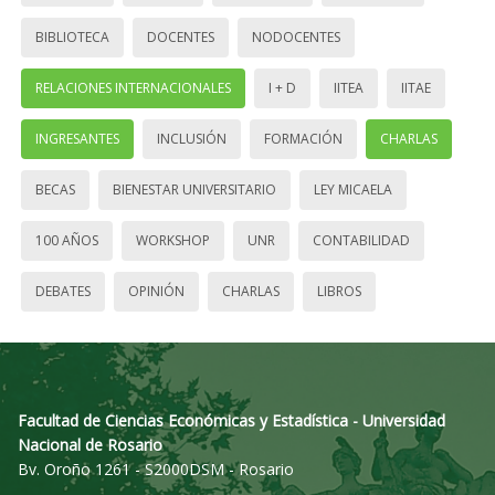
BIBLIOTECA
DOCENTES
NODOCENTES
RELACIONES INTERNACIONALES
I + D
IITEA
IITAE
INGRESANTES
INCLUSIÓN
FORMACIÓN
CHARLAS
BECAS
BIENESTAR UNIVERSITARIO
LEY MICAELA
100 AÑOS
WORKSHOP
UNR
CONTABILIDAD
DEBATES
OPINIÓN
CHARLAS
LIBROS
Facultad de Ciencias Económicas y Estadística - Universidad
Nacional de Rosario
Bv. Oroño 1261 - S2000DSM - Rosario