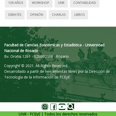
100 AÑOS
WORKSHOP
UNR
CONTABILIDAD
DEBATES
OPINIÓN
CHARLAS
LIBROS
Facultad de Ciencias Económicas y Estadística - Universidad
Nacional de Rosario
Bv. Oroño 1261 - S2000DSM - Rosario
Copyright © 2021. All Rights Reserved.
Desarrollado a partir de herramientas libres por la Dirección de
Tecnología de la Información de FCEyE
UNR - FCEyE | Todos los derechos reservados