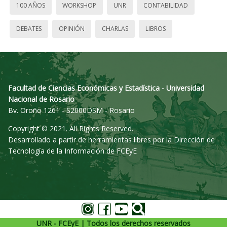
100 AÑOS
WORKSHOP
UNR
CONTABILIDAD
DEBATES
OPINIÓN
CHARLAS
LIBROS
Facultad de Ciencias Económicas y Estadística - Universidad
Nacional de Rosario
Bv. Oroño 1261 - S2000DSM - Rosario
Copyright © 2021. All Rights Reserved.
Desarrollado a partir de herramientas libres por la Dirección de
Tecnología de la Información de FCEyE
UNR - FCEyE | Todos los derechos reservados