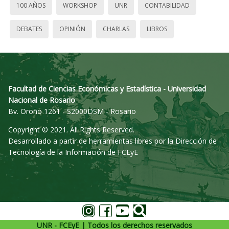
100 AÑOS
WORKSHOP
UNR
CONTABILIDAD
DEBATES
OPINIÓN
CHARLAS
LIBROS
Facultad de Ciencias Económicas y Estadística - Universidad
Nacional de Rosario
Bv. Oroño 1261 - S2000DSM - Rosario
Copyright © 2021. All Rights Reserved.
Desarrollado a partir de herramientas libres por la Dirección de
Tecnología de la Información de FCEyE
UNR - FCEyE | Todos los derechos reservados