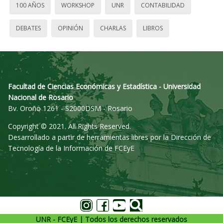
100 AÑOS
WORKSHOP
UNR
CONTABILIDAD
DEBATES
OPINIÓN
CHARLAS
LIBROS
Facultad de Ciencias Económicas y Estadística - Universidad
Nacional de Rosario
Bv. Oroño 1261 - S2000DSM - Rosario
Copyright © 2021. All Rights Reserved.
Desarrollado a partir de herramientas libres por la Dirección de
Tecnología de la Información de FCEyE
UNR - FCEyE | Todos los derechos reservados