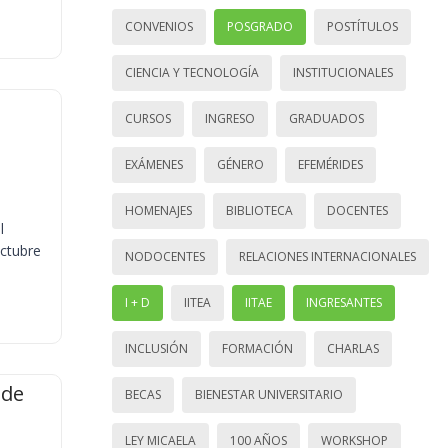
CONVENIOS
POSGRADO
POSTÍTULOS
CIENCIA Y TECNOLOGÍA
INSTITUCIONALES
CURSOS
INGRESO
GRADUADOS
EXÁMENES
GÉNERO
EFEMÉRIDES
HOMENAJES
BIBLIOTECA
DOCENTES
l
octubre
NODOCENTES
RELACIONES INTERNACIONALES
I + D
IITEA
IITAE
INGRESANTES
INCLUSIÓN
FORMACIÓN
CHARLAS
 de
BECAS
BIENESTAR UNIVERSITARIO
LEY MICAELA
100 AÑOS
WORKSHOP