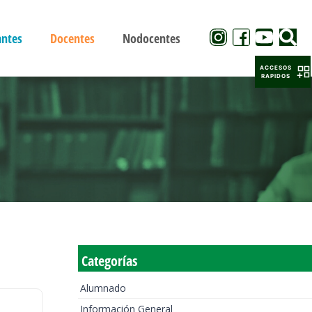
antes
Docentes
Nodocentes
ACCESOS
RAPIDOS
Categorías
Alumnado
Información General