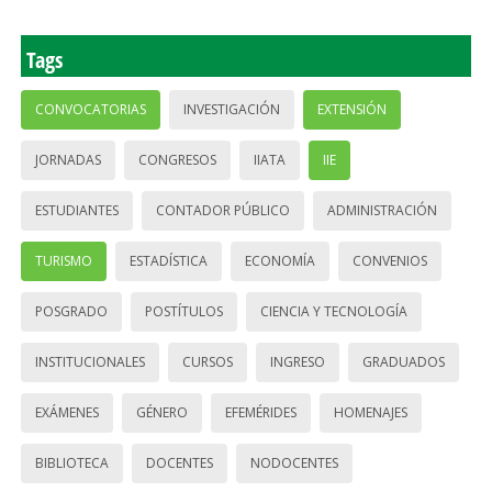
Tags
CONVOCATORIAS
INVESTIGACIÓN
EXTENSIÓN
JORNADAS
CONGRESOS
IIATA
IIE
ESTUDIANTES
CONTADOR PÚBLICO
ADMINISTRACIÓN
TURISMO
ESTADÍSTICA
ECONOMÍA
CONVENIOS
POSGRADO
POSTÍTULOS
CIENCIA Y TECNOLOGÍA
INSTITUCIONALES
CURSOS
INGRESO
GRADUADOS
EXÁMENES
GÉNERO
EFEMÉRIDES
HOMENAJES
BIBLIOTECA
DOCENTES
NODOCENTES