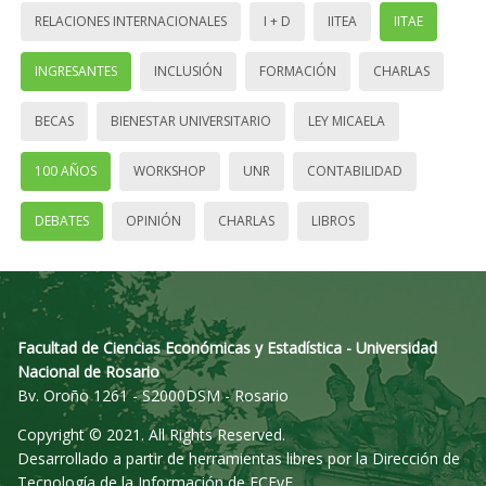
RELACIONES INTERNACIONALES
I + D
IITEA
IITAE
INGRESANTES
INCLUSIÓN
FORMACIÓN
CHARLAS
BECAS
BIENESTAR UNIVERSITARIO
LEY MICAELA
100 AÑOS
WORKSHOP
UNR
CONTABILIDAD
DEBATES
OPINIÓN
CHARLAS
LIBROS
Facultad de Ciencias Económicas y Estadística - Universidad
Nacional de Rosario
Bv. Oroño 1261 - S2000DSM - Rosario
Copyright © 2021. All Rights Reserved.
Desarrollado a partir de herramientas libres por la Dirección de
Tecnología de la Información de FCEyE