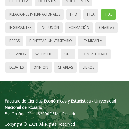
BIBLIOTECA
DOCENTES
NODOCENTES
RELACIONES INTERNACIONALES
I + D
IITEA
IITAE
INGRESANTES
INCLUSIÓN
FORMACIÓN
CHARLAS
BECAS
BIENESTAR UNIVERSITARIO
LEY MICAELA
100 AÑOS
WORKSHOP
UNR
CONTABILIDAD
DEBATES
OPINIÓN
CHARLAS
LIBROS
Facultad de Ciencias Económicas y Estadística - Universidad
Nacional de Rosario
Bv. Oroño 1261 - S2000DSM - Rosario
Copyright © 2021. All Rights Reserved.