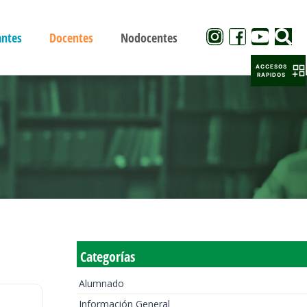
antes
Docentes
Nodocentes
ACCESOS
RAPIDOS
Categorías
Alumnado
Información General