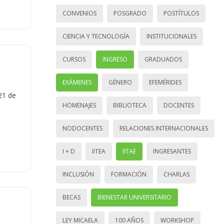
CONVENIOS
POSGRADO
POSTÍTULOS
CIENCIA Y TECNOLOGÍA
INSTITUCIONALES
CURSOS
INGRESO
GRADUADOS
EXÁMENES
GÉNERO
EFEMÉRIDES
21 de
HOMENAJES
BIBLIOTECA
DOCENTES
NODOCENTES
RELACIONES INTERNACIONALES
I + D
IITEA
IITAE
INGRESANTES
INCLUSIÓN
FORMACIÓN
CHARLAS
BECAS
BIENESTAR UNIVERSITARIO
LEY MICAELA
100 AÑOS
WORKSHOP