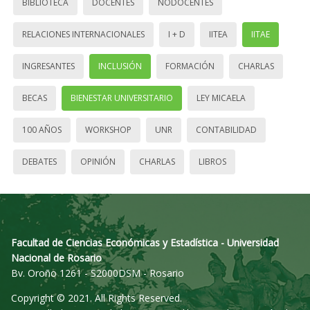
BIBLIOTECA
DOCENTES
NODOCENTES
RELACIONES INTERNACIONALES
I + D
IITEA
IITAE
INGRESANTES
INCLUSIÓN
FORMACIÓN
CHARLAS
BECAS
BIENESTAR UNIVERSITARIO
LEY MICAELA
100 AÑOS
WORKSHOP
UNR
CONTABILIDAD
DEBATES
OPINIÓN
CHARLAS
LIBROS
Facultad de Ciencias Económicas y Estadística - Universidad
Nacional de Rosario
Bv. Oroño 1261 - S2000DSM - Rosario
Copyright © 2021. All Rights Reserved.