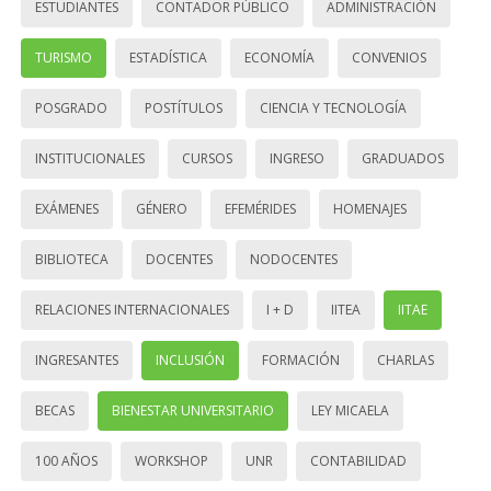
ESTUDIANTES
CONTADOR PÚBLICO
ADMINISTRACIÓN
TURISMO
ESTADÍSTICA
ECONOMÍA
CONVENIOS
POSGRADO
POSTÍTULOS
CIENCIA Y TECNOLOGÍA
INSTITUCIONALES
CURSOS
INGRESO
GRADUADOS
EXÁMENES
GÉNERO
EFEMÉRIDES
HOMENAJES
BIBLIOTECA
DOCENTES
NODOCENTES
RELACIONES INTERNACIONALES
I + D
IITEA
IITAE
INGRESANTES
INCLUSIÓN
FORMACIÓN
CHARLAS
BECAS
BIENESTAR UNIVERSITARIO
LEY MICAELA
100 AÑOS
WORKSHOP
UNR
CONTABILIDAD