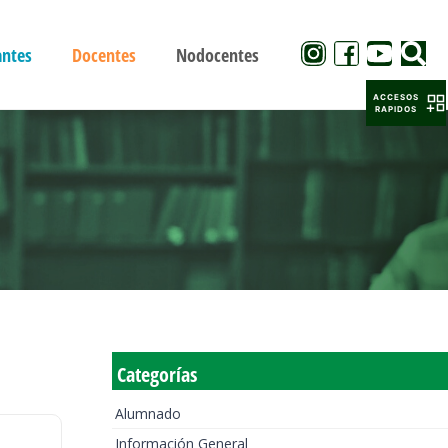
antes
Docentes
Nodocentes
ACCESOS
RAPIDOS
Categorías
Alumnado
Información General