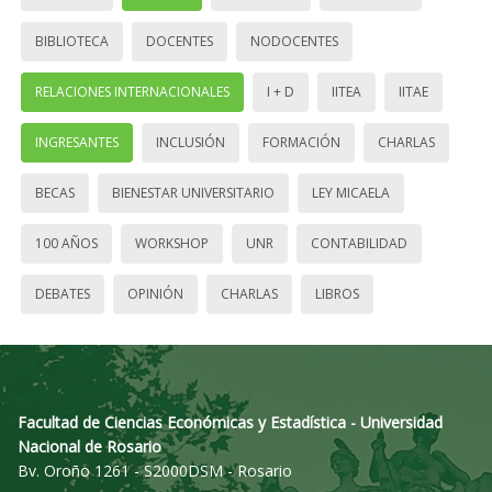
BIBLIOTECA
DOCENTES
NODOCENTES
RELACIONES INTERNACIONALES
I + D
IITEA
IITAE
INGRESANTES
INCLUSIÓN
FORMACIÓN
CHARLAS
BECAS
BIENESTAR UNIVERSITARIO
LEY MICAELA
100 AÑOS
WORKSHOP
UNR
CONTABILIDAD
DEBATES
OPINIÓN
CHARLAS
LIBROS
Facultad de Ciencias Económicas y Estadística - Universidad
Nacional de Rosario
Bv. Oroño 1261 - S2000DSM - Rosario