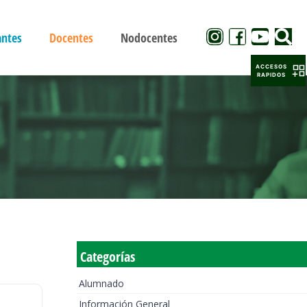
antes
Docentes
Nodocentes
ACCESOS
RAPIDOS
Categorías
Alumnado
Información General