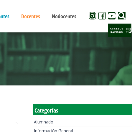
antes
Docentes
Nodocentes
ACCESOS
RAPIDOS
Categorías
Alumnado
Información General