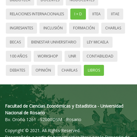
RELACIONES INTERNACIONALES
I + D
IITEA
IITAE
INGRESANTES
INCLUSIÓN
FORMACIÓN
CHARLAS
BECAS
BIENESTAR UNIVERSITARIO
LEY MICAELA
100 AÑOS
WORKSHOP
UNR
CONTABILIDAD
DEBATES
OPINIÓN
CHARLAS
LIBROS
Facultad de Ciencias Económicas y Estadística - Universidad
Nacional de Rosario
Bv. Oroño 1261 - S2000DSM - Rosario
Copyright © 2021. All Rights Reserved.