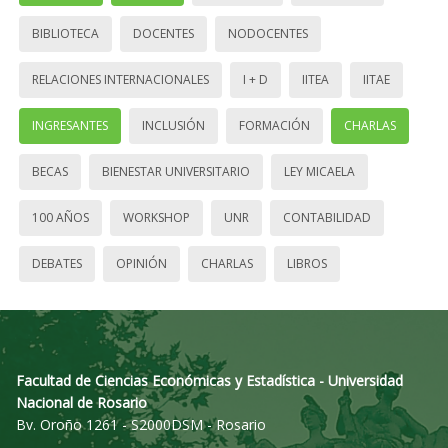
BIBLIOTECA
DOCENTES
NODOCENTES
RELACIONES INTERNACIONALES
I + D
IITEA
IITAE
INGRESANTES
INCLUSIÓN
FORMACIÓN
CHARLAS
BECAS
BIENESTAR UNIVERSITARIO
LEY MICAELA
100 AÑOS
WORKSHOP
UNR
CONTABILIDAD
DEBATES
OPINIÓN
CHARLAS
LIBROS
Facultad de Ciencias Económicas y Estadística - Universidad
Nacional de Rosario
Bv. Oroño 1261 - S2000DSM - Rosario