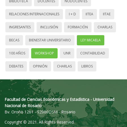
BIBLIOTECA
DOCENTES
NODOCENTES
RELACIONES INTERNACIONALES
I + D
IITEA
IITAE
INGRESANTES
INCLUSIÓN
FORMACIÓN
CHARLAS
BECAS
BIENESTAR UNIVERSITARIO
LEY MICAELA
100 AÑOS
WORKSHOP
UNR
CONTABILIDAD
DEBATES
OPINIÓN
CHARLAS
LIBROS
Facultad de Ciencias Económicas y Estadística - Universidad
Nacional de Rosario
Bv. Oroño 1261 - S2000DSM - Rosario
Copyright © 2021. All Rights Reserved.