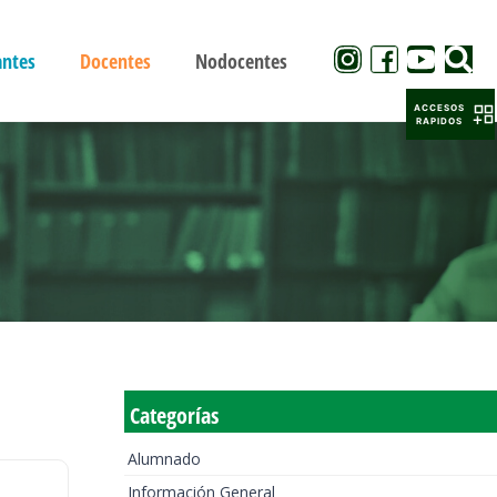
antes
Docentes
Nodocentes
ACCESOS
RAPIDOS
Categorías
Alumnado
Información General