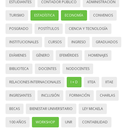
ESTUDIANTES
CONTADOR PÚBLICO
ADMINISTRACIÓN
TURISMO
ESTADÍSTICA
ECONOMÍA
CONVENIOS
POSGRADO
POSTÍTULOS
CIENCIA Y TECNOLOGÍA
INSTITUCIONALES
CURSOS
INGRESO
GRADUADOS
EXÁMENES
GÉNERO
EFEMÉRIDES
HOMENAJES
BIBLIOTECA
DOCENTES
NODOCENTES
RELACIONES INTERNACIONALES
I + D
IITEA
IITAE
INGRESANTES
INCLUSIÓN
FORMACIÓN
CHARLAS
BECAS
BIENESTAR UNIVERSITARIO
LEY MICAELA
100 AÑOS
WORKSHOP
UNR
CONTABILIDAD