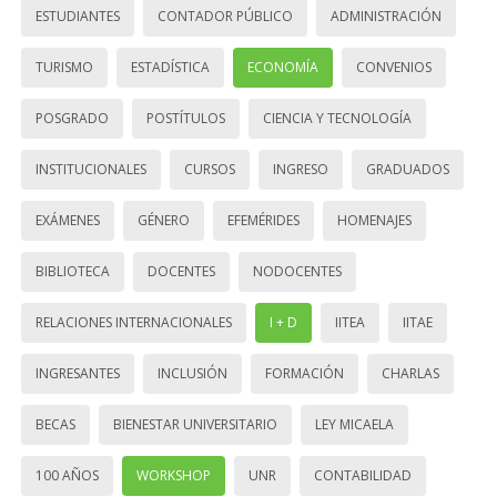
ESTUDIANTES
CONTADOR PÚBLICO
ADMINISTRACIÓN
TURISMO
ESTADÍSTICA
ECONOMÍA
CONVENIOS
POSGRADO
POSTÍTULOS
CIENCIA Y TECNOLOGÍA
INSTITUCIONALES
CURSOS
INGRESO
GRADUADOS
EXÁMENES
GÉNERO
EFEMÉRIDES
HOMENAJES
BIBLIOTECA
DOCENTES
NODOCENTES
RELACIONES INTERNACIONALES
I + D
IITEA
IITAE
INGRESANTES
INCLUSIÓN
FORMACIÓN
CHARLAS
BECAS
BIENESTAR UNIVERSITARIO
LEY MICAELA
100 AÑOS
WORKSHOP
UNR
CONTABILIDAD