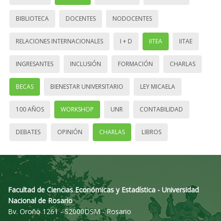
BIBLIOTECA
DOCENTES
NODOCENTES
RELACIONES INTERNACIONALES
I + D
IITEA
IITAE
INGRESANTES
INCLUSIÓN
FORMACIÓN
CHARLAS
BECAS
BIENESTAR UNIVERSITARIO
LEY MICAELA
100 AÑOS
WORKSHOP
UNR
CONTABILIDAD
DEBATES
OPINIÓN
CHARLAS
LIBROS
Facultad de Ciencias Económicas y Estadística - Universidad
Nacional de Rosario
Bv. Oroño 1261 - S2000DSM - Rosario