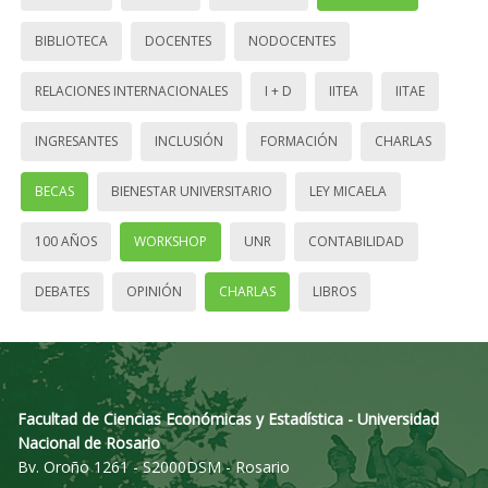
BIBLIOTECA
DOCENTES
NODOCENTES
RELACIONES INTERNACIONALES
I + D
IITEA
IITAE
INGRESANTES
INCLUSIÓN
FORMACIÓN
CHARLAS
BECAS
BIENESTAR UNIVERSITARIO
LEY MICAELA
100 AÑOS
WORKSHOP
UNR
CONTABILIDAD
DEBATES
OPINIÓN
CHARLAS
LIBROS
Facultad de Ciencias Económicas y Estadística - Universidad
Nacional de Rosario
Bv. Oroño 1261 - S2000DSM - Rosario