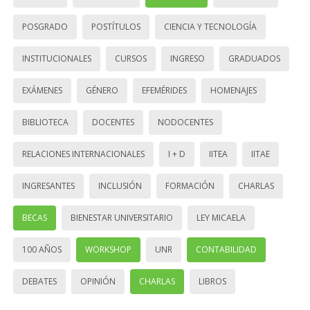
POSGRADO
POSTÍTULOS
CIENCIA Y TECNOLOGÍA
INSTITUCIONALES
CURSOS
INGRESO
GRADUADOS
EXÁMENES
GÉNERO
EFEMÉRIDES
HOMENAJES
BIBLIOTECA
DOCENTES
NODOCENTES
RELACIONES INTERNACIONALES
I + D
IITEA
IITAE
INGRESANTES
INCLUSIÓN
FORMACIÓN
CHARLAS
BECAS
BIENESTAR UNIVERSITARIO
LEY MICAELA
100 AÑOS
WORKSHOP
UNR
CONTABILIDAD
DEBATES
OPINIÓN
CHARLAS
LIBROS