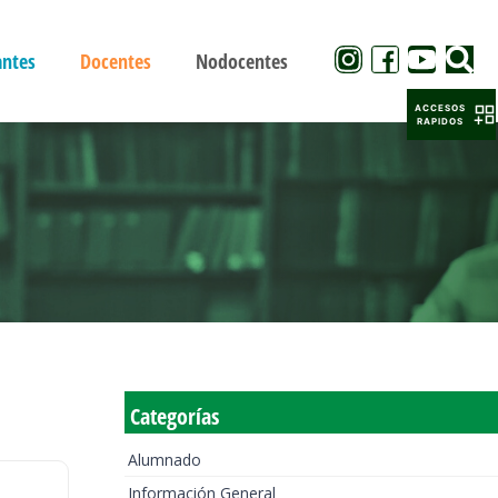
antes
Docentes
Nodocentes
ACCESOS
RAPIDOS
Categorías
Alumnado
Información General