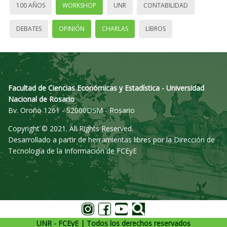
100 AÑOS
WORKSHOP
UNR
CONTABILIDAD
DEBATES
OPINIÓN
CHARLAS
LIBROS
Facultad de Ciencias Económicas y Estadística - Universidad
Nacional de Rosario
Bv. Oroño 1261 - S2000DSM - Rosario
Copyright © 2021. All Rights Reserved.
Desarrollado a partir de herramientas libres por la Dirección de
Tecnología de la Información de FCEyE
UNR - FCEyE | Todos los derechos reservados