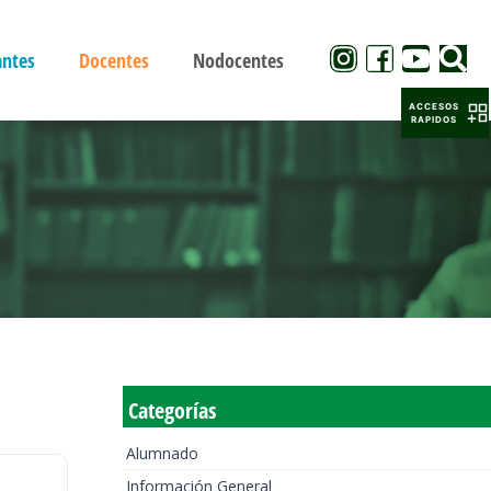
antes
Docentes
Nodocentes
ACCESOS
RAPIDOS
Categorías
Alumnado
Información General