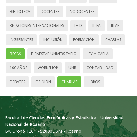
BIBLIOTECA
DOCENTES
NODOCENTES
RELACIONES INTERNACIONALES
I + D
IITEA
IITAE
INGRESANTES
INCLUSIÓN
FORMACIÓN
CHARLAS
BECAS
BIENESTAR UNIVERSITARIO
LEY MICAELA
100 AÑOS
WORKSHOP
UNR
CONTABILIDAD
DEBATES
OPINIÓN
CHARLAS
LIBROS
Facultad de Ciencias Económicas y Estadística - Universidad
Nacional de Rosario
Bv. Oroño 1261 - S2000DSM - Rosario