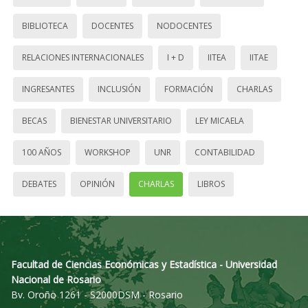
BIBLIOTECA
DOCENTES
NODOCENTES
RELACIONES INTERNACIONALES
I + D
IITEA
IITAE
INGRESANTES
INCLUSIÓN
FORMACIÓN
CHARLAS
BECAS
BIENESTAR UNIVERSITARIO
LEY MICAELA
100 AÑOS
WORKSHOP
UNR
CONTABILIDAD
DEBATES
OPINIÓN
CHARLAS
LIBROS
Facultad de Ciencias Económicas y Estadística - Universidad
Nacional de Rosario
Bv. Oroño 1261 - S2000DSM - Rosario