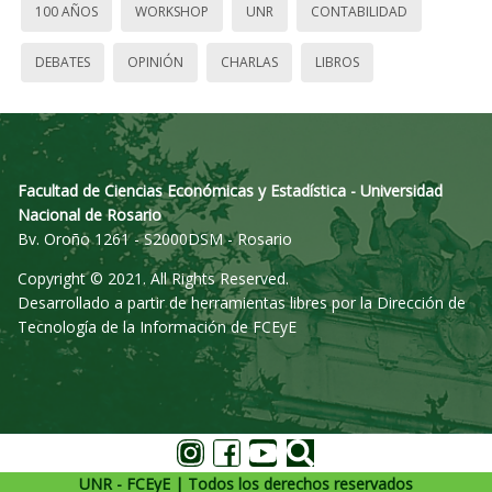
100 AÑOS
WORKSHOP
UNR
CONTABILIDAD
DEBATES
OPINIÓN
CHARLAS
LIBROS
Facultad de Ciencias Económicas y Estadística - Universidad
Nacional de Rosario
Bv. Oroño 1261 - S2000DSM - Rosario
Copyright © 2021. All Rights Reserved.
Desarrollado a partir de herramientas libres por la Dirección de
Tecnología de la Información de FCEyE
UNR - FCEyE | Todos los derechos reservados