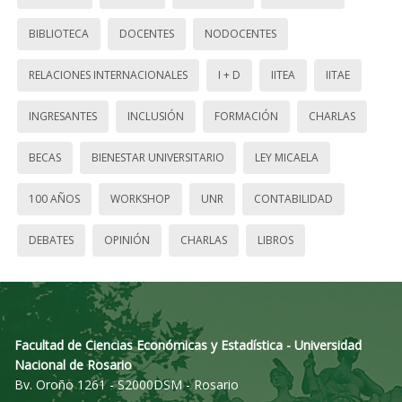
BIBLIOTECA
DOCENTES
NODOCENTES
RELACIONES INTERNACIONALES
I + D
IITEA
IITAE
INGRESANTES
INCLUSIÓN
FORMACIÓN
CHARLAS
BECAS
BIENESTAR UNIVERSITARIO
LEY MICAELA
100 AÑOS
WORKSHOP
UNR
CONTABILIDAD
DEBATES
OPINIÓN
CHARLAS
LIBROS
Facultad de Ciencias Económicas y Estadística - Universidad
Nacional de Rosario
Bv. Oroño 1261 - S2000DSM - Rosario