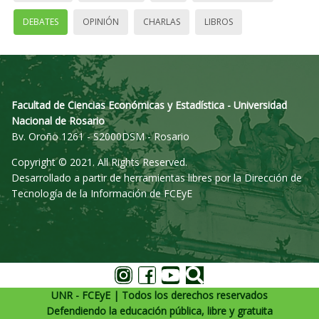
DEBATES
OPINIÓN
CHARLAS
LIBROS
Facultad de Ciencias Económicas y Estadística - Universidad
Nacional de Rosario
Bv. Oroño 1261 - S2000DSM - Rosario
Copyright © 2021. All Rights Reserved.
Desarrollado a partir de herramientas libres por la Dirección de
Tecnología de la Información de FCEyE
UNR - FCEyE | Todos los derechos reservados
Defendiendo la educación pública, libre y gratuita