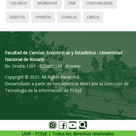
100 AÑOS
WORKSHOP
UNR
CONTABILIDAD
DEBATES
OPINIÓN
CHARLAS
LIBROS
Facultad de Ciencias Económicas y Estadística - Universidad
Nacional de Rosario
Bv. Oroño 1261 - S2000DSM - Rosario
Copyright © 2021. All Rights Reserved.
Desarrollado a partir de herramientas libres por la Dirección de
Tecnología de la Información de FCEyE
UNR - FCEyE | Todos los derechos reservados