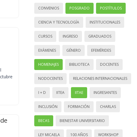
CONVENIOS
POSGRADO
POSTÍTULOS
CIENCIA Y TECNOLOGÍA
INSTITUCIONALES
CURSOS
INGRESO
GRADUADOS
EXÁMENES
GÉNERO
EFEMÉRIDES
HOMENAJES
BIBLIOTECA
DOCENTES
l
octubre
NODOCENTES
RELACIONES INTERNACIONALES
I + D
IITEA
IITAE
INGRESANTES
INCLUSIÓN
FORMACIÓN
CHARLAS
 de
BECAS
BIENESTAR UNIVERSITARIO
LEY MICAELA
100 AÑOS
WORKSHOP