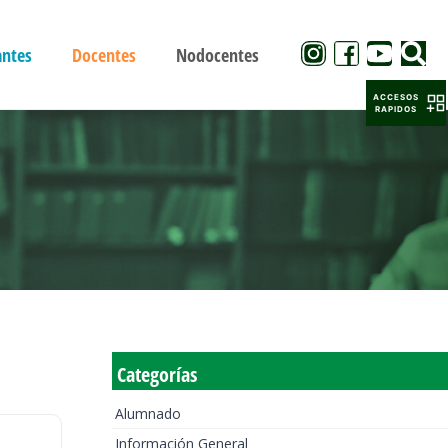
antes
Docentes
Nodocentes
ACCESOS
RAPIDOS
Categorías
Alumnado
Información General