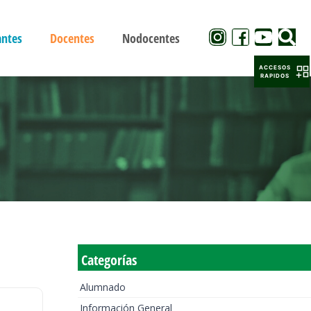
antes
Docentes
Nodocentes
ACCESOS
RAPIDOS
Categorías
Alumnado
Información General