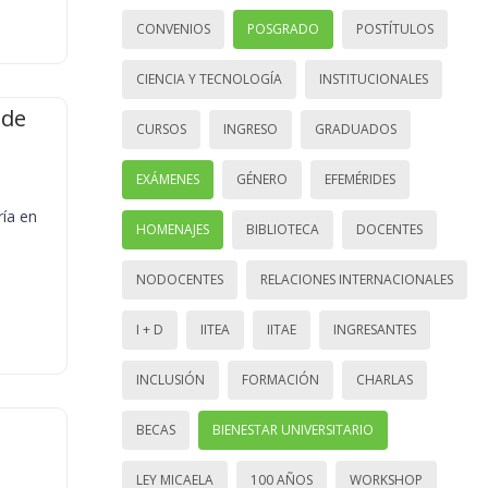
CONVENIOS
POSGRADO
POSTÍTULOS
CIENCIA Y TECNOLOGÍA
INSTITUCIONALES
 de
CURSOS
INGRESO
GRADUADOS
EXÁMENES
GÉNERO
EFEMÉRIDES
ría en
HOMENAJES
BIBLIOTECA
DOCENTES
NODOCENTES
RELACIONES INTERNACIONALES
I + D
IITEA
IITAE
INGRESANTES
INCLUSIÓN
FORMACIÓN
CHARLAS
BECAS
BIENESTAR UNIVERSITARIO
LEY MICAELA
100 AÑOS
WORKSHOP