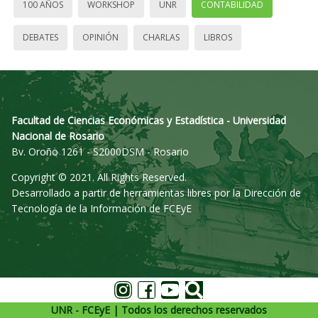
100 AÑOS
WORKSHOP
UNR
CONTABILIDAD
DEBATES
OPINIÓN
CHARLAS
LIBROS
Facultad de Ciencias Económicas y Estadística - Universidad
Nacional de Rosario
Bv. Oroño 1261 - S2000DSM - Rosario
Copyright © 2021. All Rights Reserved.
Desarrollado a partir de herramientas libres por la Dirección de
Tecnología de la Información de FCEyE
UNR - FCEyE | Todos los derechos reservados