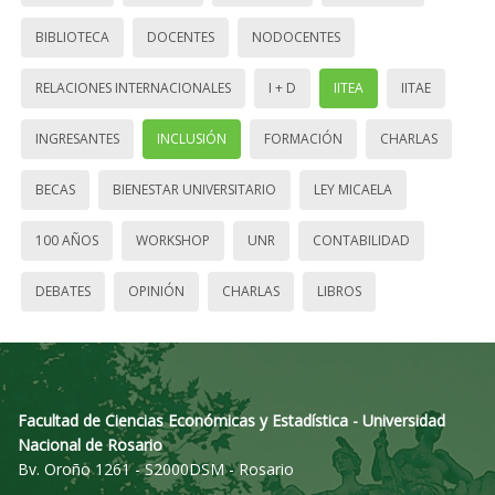
BIBLIOTECA
DOCENTES
NODOCENTES
RELACIONES INTERNACIONALES
I + D
IITEA
IITAE
INGRESANTES
INCLUSIÓN
FORMACIÓN
CHARLAS
BECAS
BIENESTAR UNIVERSITARIO
LEY MICAELA
100 AÑOS
WORKSHOP
UNR
CONTABILIDAD
DEBATES
OPINIÓN
CHARLAS
LIBROS
Facultad de Ciencias Económicas y Estadística - Universidad
Nacional de Rosario
Bv. Oroño 1261 - S2000DSM - Rosario